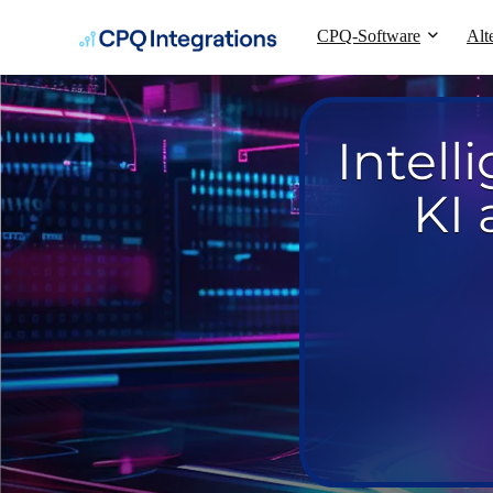
CPQ-Software
Alt
Intell
KI