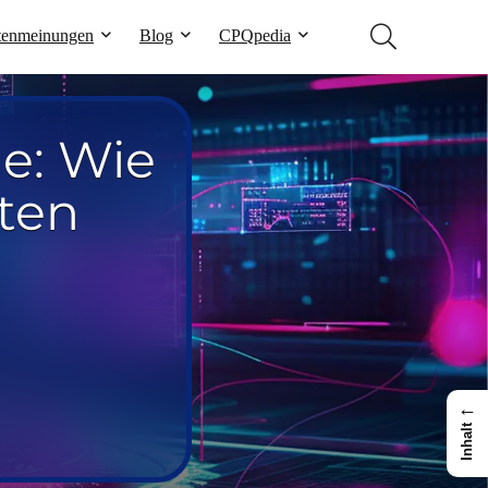
tenmeinungen
Blog
CPQpedia
le: Wie
ten
←
Inhalt