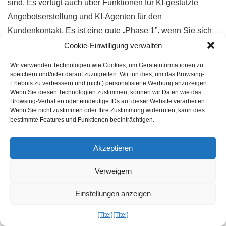
sind. Es verfügt auch über Funktionen für KI-gestützte
Angebotserstellung und KI-Agenten für den
Kundenkontakt. Es ist eine gute „Phase 1”, wenn Sie sich
in der Anfangsphase befinden und eine möglichst einfache
Cookie-Einwilligung verwalten
Angebotserstellung wünschen, ohne eine weitere Plattform
Wir verwenden Technologien wie Cookies, um Geräteinformationen zu
hinzuzufügen. Sie erhalten grundlegende SaaS-
speichern und/oder darauf zuzugreifen. Wir tun dies, um das Browsing-
Erlebnis zu verbessern und (nicht) personalisierte Werbung anzuzeigen.
Angebotserstellung, werden jedoch schnell die Grenzen
Wenn Sie diesen Technologien zustimmen, können wir Daten wie das
bei komplexen Ramp-ups, Genehmigungen, rechtlichen
Browsing-Verhalten oder eindeutige IDs auf dieser Website verarbeiten.
Wenn Sie nicht zustimmen oder Ihre Zustimmung widerrufen, kann dies
Hindernissen und Nutzungsgebühren spüren – genau die
bestimmte Features und Funktionen beeinträchtigen.
Lücke, die RevOps ausdrücklich schließen soll.
Akzeptieren
Zuora CPQ
Verweigern
Zuora CPQ
ist ein speziell für Abonnementgeschäfte
Einstellungen anzeigen
entwickeltes Tool. Es verwaltet Abonnements,
nutzungsbasierte Preise, Dienstleistungen und einmalige
{Titel}
{Titel}