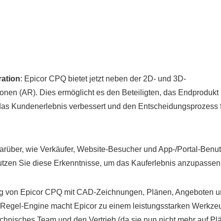
ration
: Epicor CPQ bietet jetzt neben der 2D- und 3D-
nen (AR). Dies ermöglicht es den Beteiligten, das Endprodukt 
 das Kundenerlebnis verbessert und den Entscheidungsprozess 
darüber, wie Verkäufer, Website-Besucher und App-/Portal-Benut
Nutzen Sie diese Erkenntnisse, um das Kauferlebnis anzupassen
ng von Epicor CPQ mit CAD-Zeichnungen, Plänen, Angeboten 
n Regel-Engine macht Epicor zu einem leistungsstarken Werkzeu
technisches Team und den Vertrieb (da sie nun nicht mehr auf Pl