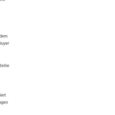
 dem
Buyer
 Reihe
ert
ungen