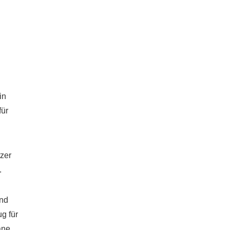
in
für
zer
.
und
g für
äne