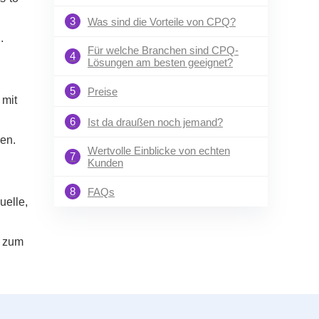
3
Was sind die Vorteile von CPQ?
.
Für welche Branchen sind CPQ-
4
Lösungen am besten geeignet?
5
Preise
 mit
6
Ist da draußen noch jemand?
den.
Wertvolle Einblicke von echten
7
Kunden
8
FAQs
uelle,
t zum