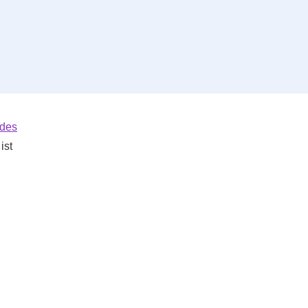
 des
ist