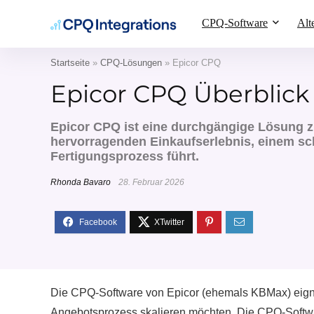
CPQ-Software
Alt
Startseite
»
CPQ-Lösungen
»
Epicor CPQ
Epicor CPQ Überblick
Epicor CPQ ist eine durchgängige Lösung z
hervorragenden Einkaufserlebnis, einem sch
Fertigungsprozess führt.
Rhonda Bavaro
28. Februar 2026
Die CPQ-Software von Epicor (ehemals KBMax) eignet 
Angebotsprozess skalieren möchten. Die CPQ-Softwar