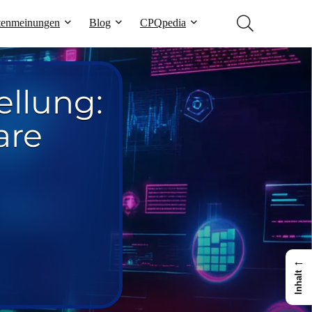
tenmeinungen
Blog
CPQpedia
ellung:
are
←
Inhalt