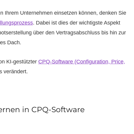
in Ihrem Unternehmen einsetzen können, denken Sie
llungsprozess
. Dabei ist dies der wichtigste Aspekt
botserstellung über den Vertragsabschluss bis hin zur
ses Dach.
von KI-gestützter
CPQ-Software (Configuration, Price,
s verändert.
ernen in CPQ-Software