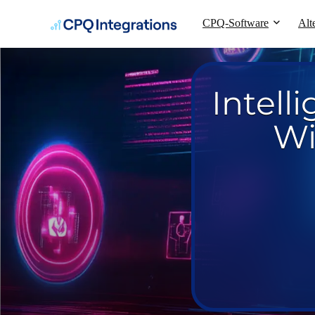
CPQ-Software
Alt
Intell
Wi