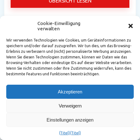
ÜBERSICHT LESEN
Cookie-Einwilligung
verwalten
Wir verwenden Technologien wie Cookies, um Geräteinformationen zu
speichern und/oder darauf zuzugreifen. Wir tun dies, um das Browsing-
Erlebnis zu verbessern und (nicht) personalisierte Werbung anzuzeigen.
Wenn Sie diesen Technologien zustimmen, können wir Daten wie das
Browsing-Verhalten oder eindeutige IDs auf dieser Website verarbeiten.
Wenn Sie nicht zustimmen oder Ihre Zustimmung widerrufen, kann dies
bestimmte Features und Funktionen beeinträchtigen.
Infor CPQ
Akzeptieren
Mit Infor Configure Price Quote (CPQ) können
Verweigern
Hersteller die Entwicklung, das Marketing, den Verkauf
und die Herstellung kundenspezifischer Produkte
automatisieren und so den Umsatz steigern und
Einstellungen anzeigen
gleichzeitig die Kosten senken.
{Titel}
{Titel}