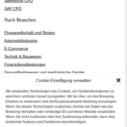
Salesforce CPQ
SAP CPQ
Nach Branchen
Fluggesellschaft und Reisen
Automobilindustrie
E-Commerce
Technik & Bauwesen
Finanzdienstleistungen
Gesundheitswesen und medizinische Geräte
Cookie-Einwilligung verwalten
Hightech und SaaS
Hersteller und Händler von Heizungs-, Lüftungs- und Klimatechnik
Wir verwenden Technologien wie Cookies, um Geräteinformationen zu
Fertigung
speichern und/oder darauf zuzugreifen. Wir tun dies, um das Browsing-
Erlebnis zu verbessern und (nicht) personalisierte Werbung anzuzeigen.
Medien und Unterhaltung
Wenn Sie diesen Technologien zustimmen, können wir Daten wie das
Professionelle Dienstleistungen
Browsing-Verhalten oder eindeutige IDs auf dieser Website verarbeiten.
Wenn Sie nicht zustimmen oder Ihre Zustimmung widerrufen, kann dies
Telekommunikation
bestimmte Features und Funktionen beeinträchtigen.