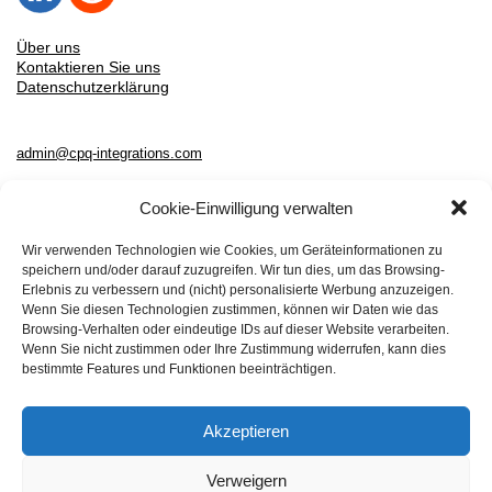
Über uns
Kontaktieren Sie uns
Datenschutzerklärung
admin@cpq-integrations.com
Copyright © 2026 CPQ-Integrations.com
Cookie-Einwilligung verwalten
Alle Rechte vorbehalten
Wir verwenden Technologien wie Cookies, um Geräteinformationen zu
speichern und/oder darauf zuzugreifen. Wir tun dies, um das Browsing-
Erlebnis zu verbessern und (nicht) personalisierte Werbung anzuzeigen.
Deutsch
English
Wenn Sie diesen Technologien zustimmen, können wir Daten wie das
Browsing-Verhalten oder eindeutige IDs auf dieser Website verarbeiten.
Wenn Sie nicht zustimmen oder Ihre Zustimmung widerrufen, kann dies
CPQ-Lösungen
bestimmte Features und Funktionen beeinträchtigen.
Cloudsense CPQ
Akzeptieren
Configure One CPQ
Verweigern
Conga CPQ