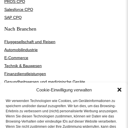
PROS CPQ
Salesforce CPQ
SAP CPQ
Nach Branchen
Fluggesellschaft und Reisen
Automobilindustrie
E-Commerce
Technik & Bauwesen
Finanzdienstleistungen
Gesundheitswesen und medizinische Geräte
Cookie-Einwilligung verwalten
Hightech und SaaS
Hersteller und Händler von Heizungs-, Lüftungs- und Klimatechnik
Wir verwenden Technologien wie Cookies, um Geräteinformationen zu
Fertigung
speichern und/oder darauf zuzugreifen. Wir tun dies, um das Browsing-
Erlebnis zu verbessern und (nicht) personalisierte Werbung anzuzeigen.
Medien und Unterhaltung
Wenn Sie diesen Technologien zustimmen, können wir Daten wie das
Professionelle Dienstleistungen
Browsing-Verhalten oder eindeutige IDs auf dieser Website verarbeiten.
Wenn Sie nicht zustimmen oder Ihre Zustimmung widerrufen, kann dies