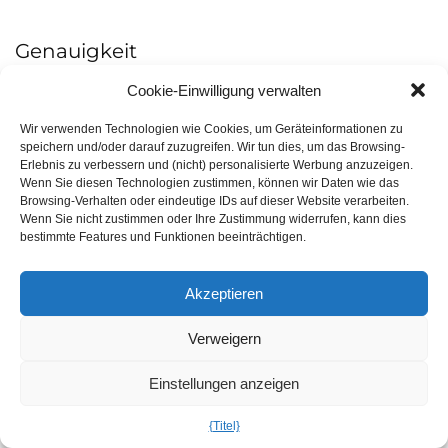
Genauigkeit
Cookie-Einwilligung verwalten
Eines der größten Probleme bei der manuellen
Wir verwenden Technologien wie Cookies, um Geräteinformationen zu
Angebotserstellung sind die vielen Fehler, die dabei
speichern und/oder darauf zuzugreifen. Wir tun dies, um das Browsing-
auftreten können. Tippfehler bei Preisen,
Erlebnis zu verbessern und (nicht) personalisierte Werbung anzuzeigen.
Wenn Sie diesen Technologien zustimmen, können wir Daten wie das
Kundeninformationen, Angebotsbedingungen und
Browsing-Verhalten oder eindeutige IDs auf dieser Website verarbeiten.
Produktoptionen sind nur einige der Probleme, mit denen
Wenn Sie nicht zustimmen oder Ihre Zustimmung widerrufen, kann dies
bestimmte Features und Funktionen beeinträchtigen.
Sie konfrontiert werden können.
Akzeptieren
Wenn ein Kunde ein Angebot annimmt und Sie zur
Ausführung übergehen, nur um einen Monat später
Verweigern
festzustellen, dass Sie nicht liefern können, was Sie
Einstellungen anzeigen
versprochen haben, verschwenden Sie viel Zeit, verlieren
möglicherweise Geld und frustrieren Ihren Kunden.
{Titel}